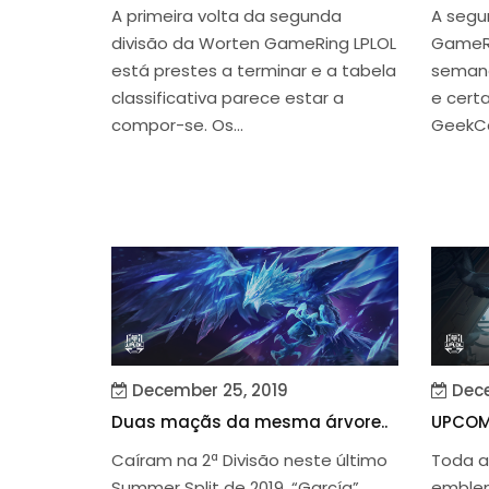
A primeira volta da segunda
A segu
divisão da Worten GameRing LPLOL
GameRi
está prestes a terminar e a tabela
semana
classificativa parece estar a
e cert
compor-se. Os...
GeekCa
December 25, 2019
Dece
Duas maçãs da mesma árvore..
UPCOM
Caíram na 2ª Divisão neste último
Toda a
Summer Split de 2019, “García”
emblem