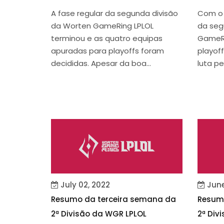
A fase regular da segunda divisão
Com o 
da Worten GameRing LPLOL
da seg
terminou e as quatro equipas
GameRi
apuradas para playoffs foram
playof
decididas. Apesar da boa...
luta pel
July 02, 2022
June
Resumo da terceira semana da
Resum
2ª Divisão da WGR LPLOL
2ª Div