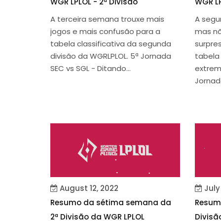
WGR LPLOL - 2ª Divisão
WGR LP
A terceira semana trouxe mais
A segu
jogos e mais confusão para a
mas nã
tabela classificativa da segunda
surpre
divisão da WGRLPLOL. 5ª Jornada
tabela
SEC vs SGL - Ditando...
extrem
Jornada
August 12, 2022
July
Resumo da sétima semana da
Resum
2ª Divisão da WGR LPLOL
Divisã