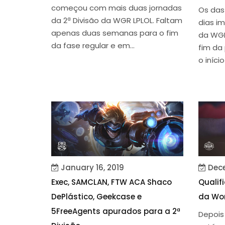
começou com mais duas jornadas
Os das 
da 2ª Divisão da WGR LPLOL. Faltam
dias im
apenas duas semanas para o fim
da WGR
da fase regular e em...
fim da 
o início
January 16, 2019
Dece
Exec, SAMCLAN, FTW ACA Shaco
Qualif
DePlástico, Geekcase e
da Wor
5FreeAgents apurados para a 2ª
Depois 