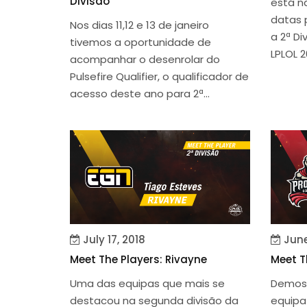
Divisão
está na
datas 
Nos dias 11,12 e 13 de janeiro
a 2ª D
tivemos a oportunidade de
LPLOL 20
acompanhar o desenrolar do
Pulsefire Qualifier, o qualificador de
acesso deste ano para 2ª...
July 17, 2018
June
Meet The Players: Rivayne
Meet T
Uma das equipas que mais se
Demos 
destacou na segunda divisão da
equipa