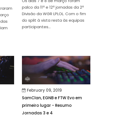
Os dias 7 e 8 de março foram
palco da 11ª e 12ª jornadas da 2ª
ntraram
Divisão da WGR LPLOL. Com o fim
março
do split à vista resta às equipas
 das
participantes...
riam
February 09, 2019
SamClan, EGNB e FTW Evo em
primeiro lugar - Resumo
Jornadas 3 e 4