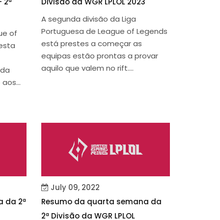
- 2ª
Divisão da WGR LPLOL 2023
A segunda divisão da Liga
Portuguesa de League of Legends
ue of
está prestes a começar as
esta
equipas estão prontas a provar
aquilo que valem no rift....
nda
aos...
July 09, 2022
 da 2ª
Resumo da quarta semana da
2ª Divisão da WGR LPLOL