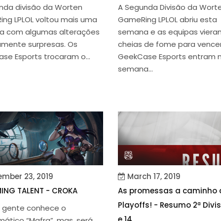
nda divisão da Worten
A Segunda Divisão da Wort
ng LPLOL voltou mais uma
GameRing LPLOL abriu esta
 com algumas alterações
semana e as equipas viera
amente surpresas. Os
cheias de fome para vencer
se Esports trocaram o...
GeekCase Esports entram 
semana...
mber 23, 2019
March 17, 2019
ING TALENT - CROKA
As promessas a caminho 
Playoffs! - Resumo 2ª Divi
 gente conhece o
e 14
ático “Mafra”, mas, será