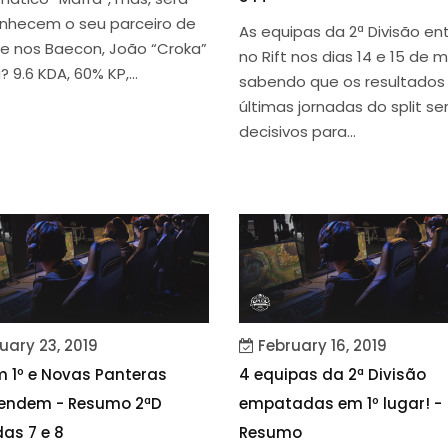
nhecem o seu parceiro de
As equipas da 2ª Divisão e
ne nos Baecon, João “Croka”
no Rift nos dias 14 e 15 de 
? 9.6 KDA, 60% KP,...
sabendo que os resultados
últimas jornadas do split se
decisivos para...
uary 23, 2019
February 16, 2019
 1º e Novas Panteras
4 equipas da 2ª Divisão
eendem - Resumo 2ªD
empatadas em 1º lugar! -
as 7 e 8
Resumo