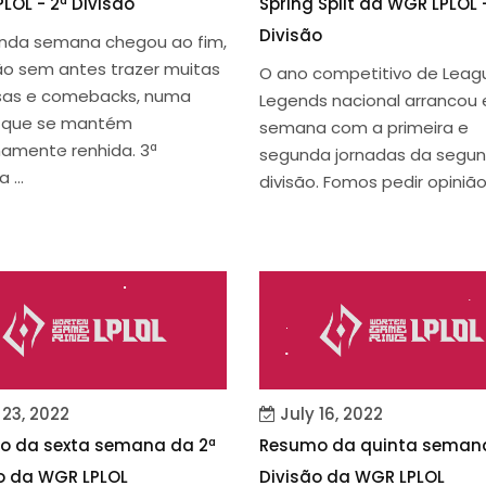
LOL - 2ª Divisão
Spring Split da WGR LPLOL 
Divisão
nda semana chegou ao fim,
o sem antes trazer muitas
O ano competitivo de Leag
sas e comebacks, numa
Legends nacional arrancou 
 que se mantém
semana com a primeira e
amente renhida. 3ª
segunda jornadas da segu
 ...
divisão. Fomos pedir opinião 
 23, 2022
July 16, 2022
o da sexta semana da 2ª
Resumo da quinta semana
o da WGR LPLOL
Divisão da WGR LPLOL