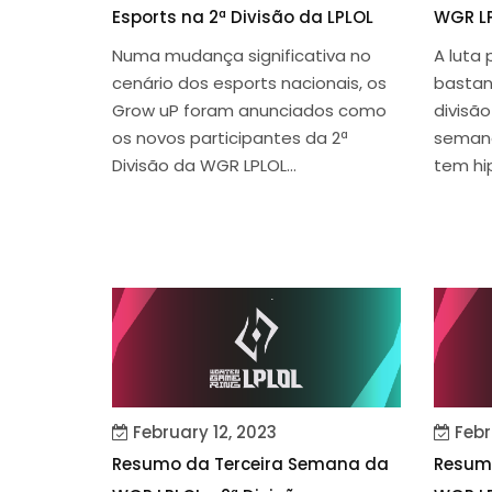
Esports na 2ª Divisão da LPLOL
WGR LP
Numa mudança significativa no
A luta 
cenário dos esports nacionais, os
bastan
Grow uP foram anunciados como
divisão
os novos participantes da 2ª
semana
Divisão da WGR LPLOL...
tem hip
February 12, 2023
Febr
Resumo da Terceira Semana da
Resum