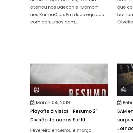
aterrou nos Baecon e “Damon”
que co
nos KarmaClan. Em duas equipas
bot la
com percursos bem...
Oliveira
March 04, 2019
Febr
Playoffs à vista! - Resumo 2ª
SAM em
Divisão Jornadas 9 e 10
surpr
Jornad
Fevereiro encerrou e março