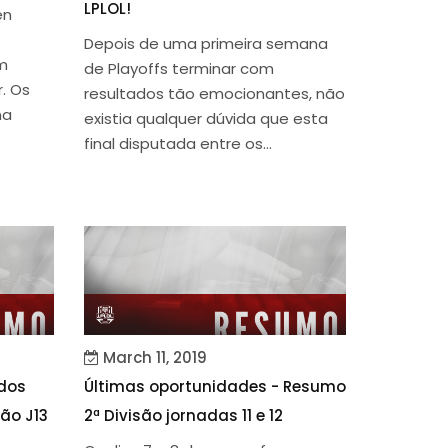
LPLOL!
en
Depois de uma primeira semana
m
de Playoffs terminar com
. Os
resultados tão emocionantes, não
na
existia qualquer dúvida que esta
final disputada entre os...
March 11, 2019
dos
Últimas oportunidades - Resumo
são J13
2ª Divisão jornadas 11 e 12