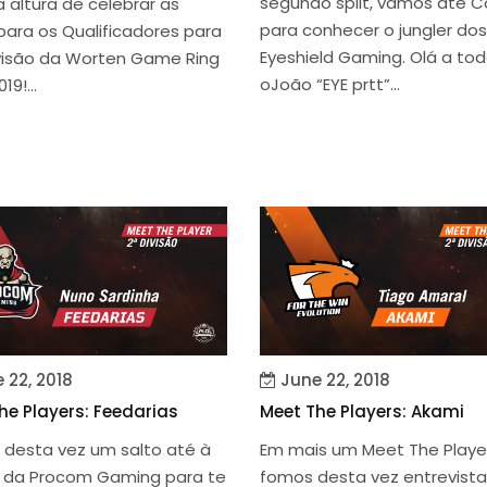
segundo split, vamos até 
 altura de celebrar as
para conhecer o jungler dos
para os Qualificadores para
Eyeshield Gaming. Olá a tod
ivisão da Worten Game Ring
oJoão “EYE prtt”...
19!...
 22, 2018
June 22, 2018
he Players: Feedarias
Meet The Players: Akami
desta vez um salto até à
Em mais um Meet The Player
 da Procom Gaming para te
fomos desta vez entrevista