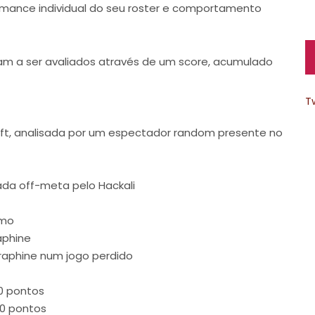
rmance individual do seu roster e comportamento
am a ser avaliados através de um score, acumulado
T
raft, analisada por um espectador random presente no
ada off-meta pelo Hackali
emo
aphine
eraphine num jogo perdido
0 pontos
20 pontos