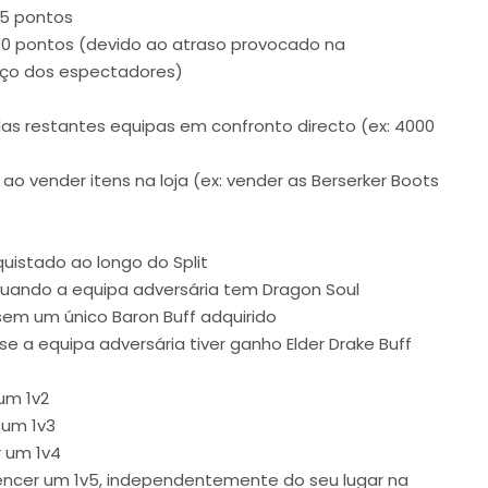
75 pontos
00 pontos (devido ao atraso provocado na
aço dos espectadores)
das restantes equipas em confronto directo (ex: 4000
ao vender itens na loja (ex: vender as Berserker Boots
uistado ao longo do Split
uando a equipa adversária tem Dragon Soul
sem um único Baron Buff adquirido
e a equipa adversária tiver ganho Elder Drake Buff
um 1v2
 um 1v3
 um 1v4
ncer um 1v5, independentemente do seu lugar na