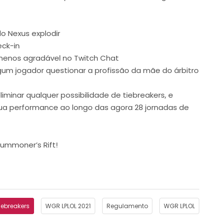
o Nexus explodir
eck-in
menos agradável no Twitch Chat
gum jogador questionar a profissão da mãe do árbitro
minar qualquer possibilidade de tiebreakers, e
a performance ao longo das agora 28 jornadas de
ummoner’s Rift!
iebreakers
WGR LPLOL 2021
Regulamento
WGR LPLOL