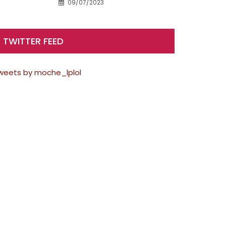
09/07/2023
TWITTER FEED
weets by moche_lplol