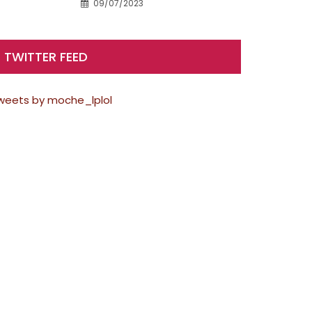
09/07/2023
TWITTER FEED
weets by moche_lplol