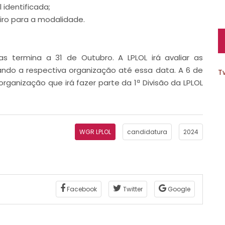
 identificada;
iro para a modalidade.
 termina a 31 de Outubro. A LPLOL irá avaliar as
ando a respectiva organização até essa data. A 6 de
T
anização que irá fazer parte da 1ª Divisão da LPLOL
WGR LPLOL
candidatura
2024
Facebook
Twitter
Google