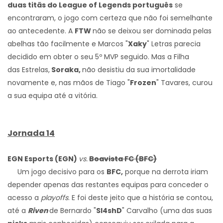
duas titãs do League of Legends português
se
encontraram, o jogo com certeza que não foi semelhante
ao antecedente. A
FTW
não se deixou ser dominada pelas
abelhas tão facilmente e Marcos "
Xaky
" Letras parecia
decidido em obter o seu 5º MVP seguido. Mas a Filha
das Estrelas,
Soraka,
não desistiu da sua imortalidade
novamente e, nas mãos de Tiago "
Frozen
" Tavares, curou
a sua equipa até a vitória.
Jornada 14
EGN Esports (EGN)
vs.
Boavista FC (BFC)
Um jogo decisivo para os
BFC,
porque na derrota iriam
depender apenas das restantes equipas para conceder o
acesso a
playoffs
. E foi deste jeito que a história se contou,
até a
Riven
de Bernardo "
Sl4shD
" Carvalho (uma das suas