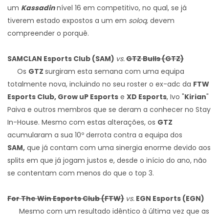
um
Kassadin
nível 16 em competitivo, no qual, se já
tiverem estado expostos a um em
soloq,
devem
compreender o porquê.
SAMCLAN Esports Club (SAM)
vs.
GTZ Bulls (GTZ)
Os
GTZ
surgiram esta semana com uma equipa
totalmente nova, incluindo no seu roster o ex-adc da
FTW
Esports Club, Grow uP Esports
e
XD Esports
, Ivo "
Kirian
"
Paiva e outros membros que se deram a conhecer no Stay
In-House. Mesmo com estas alterações, os
GTZ
acumularam a sua 10º derrota contra a equipa dos
SAM,
que já contam com uma sinergia enorme devido aos
splits em que já jogam justos e, desde o início do ano, não
se contentam com menos do que o top 3.
For The Win Esports Club (FTW)
vs.
EGN Esports (EGN)
Mesmo com um resultado idêntico à última vez que as