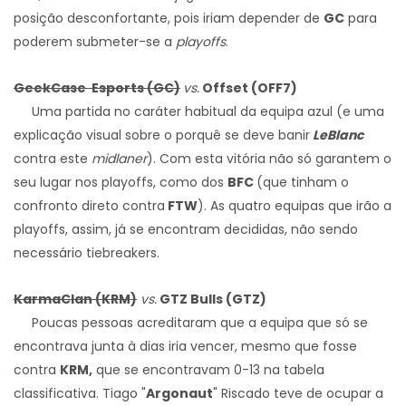
posição desconfortante, pois iriam depender de
GC
para
poderem submeter-se a
playoffs
.
GeekCase Esports (GC)
vs.
Offset (OFF7)
Uma partida no caráter habitual da equipa azul (e uma
explicação visual sobre o porquê se deve banir
LeBlanc
contra este
midlaner
). Com esta vitória não só garantem o
seu lugar nos playoffs, como dos
BFC
(que tinham o
confronto direto contra
FTW
). As quatro equipas que irão a
playoffs, assim, já se encontram decididas, não sendo
necessário tiebreakers.
KarmaClan (KRM)
vs.
GTZ Bulls (GTZ)
Poucas pessoas acreditaram que a equipa que só se
encontrava junta à dias iria vencer, mesmo que fosse
contra
KRM,
que se encontravam 0-13 na tabela
classificativa. Tiago "
Argonaut
" Riscado teve de ocupar a