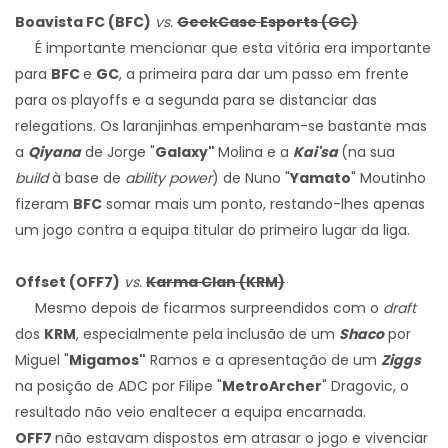
Boavista FC (BFC)
vs.
GeekCase Esports (GC)
É importante mencionar que esta vitória era importante
para
BFC
e
GC
, a primeira para dar um passo em frente
para os playoffs e a segunda para se distanciar das
relegations. Os laranjinhas empenharam-se bastante mas
a
Qiyana
de Jorge "
Galaxy"
Molina e a
Kai'sa
(na sua
build
à base de
ability power
) de Nuno "
Yamato
" Moutinho
fizeram
BFC
somar mais um ponto, restando-lhes apenas
um jogo contra a equipa titular do primeiro lugar da liga.
Offset (OFF7)
vs.
Karma Clan (KRM)
Mesmo depois de ficarmos surpreendidos com o
draft
dos
KRM
, especialmente pela inclusão de um
Shaco
por
Miguel "
Migamos"
Ramos e a apresentação de um
Ziggs
na posição de ADC por Filipe "
MetroArcher
" Dragovic, o
resultado não veio enaltecer a equipa encarnada.
OFF7
não estavam dispostos em atrasar o jogo e vivenciar