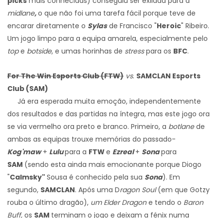
picks
mais conhecidas) conseguiu ser exilada para a
midlane
,
o que não foi uma tarefa fácil porque teve de
encarar diretamente o
Sylas
de Francisco "
Heroic
" Ribeiro.
Um jogo limpo para a equipa amarela, especialmente pelo
top
e
botside
, e umas horinhas de
stress
para os
BFC
.
For The Win Esports Club (FTW)
vs
.
SAMCLAN Esports
Club (SAM)
Já era esperada muita emoção, independentemente
dos resultados e das partidas na íntegra, mas este jogo ora
se via vermelho ora preto e branco. Primeiro, a
botlane
de
ambas as equipas trouxe memórias do passado-
Kog'maw
+
Lulu
para a
FTW
e
Ezreal
+
Sona
para
SAM
(sendo esta ainda mais emocionante porque Diogo
"
Calmsky"
Sousa é conhecido pela sua
Sona
). Em
segundo,
SAMCLAN
. Após uma D
ragon Soul
(em que Gotzy
rouba o último dragão),
um Elder Dragon
e tendo o
Baron
Buff,
os
SAM
terminam o jogo e deixam a fénix numa