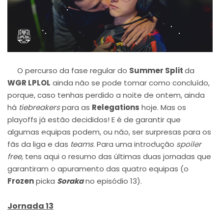
O percurso da fase regular do
Summer Split
da
WGR LPLOL
ainda não se pode tomar como concluído,
porque, caso tenhas perdido a noite de ontem, ainda
há
tiebreakers
para as
Relegations
hoje. Mas os
playoffs já estão decididos! E é de garantir que
algumas equipas podem, ou não, ser surpresas para os
fãs da liga e das
teams
. Para uma introdução
spoiler
free,
tens aqui o resumo das últimas duas jornadas que
garantiram o apuramento das quatro equipas (o
Frozen
picka
Soraka
no episódio 13).
Jornada 13