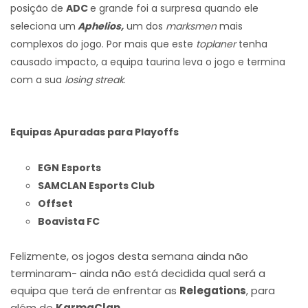
posição de
ADC
e grande foi a surpresa quando ele
seleciona um
Aphelios,
um dos
marksmen
mais
complexos do jogo. Por mais que este
toplaner
tenha
causado impacto, a equipa taurina leva o jogo e termina
com a sua
losing streak
.
Equipas Apuradas para Playoffs
EGN Esports
SAMCLAN Esports Club
Offset
Boavista FC
Felizmente, os jogos desta semana ainda não
terminaram- ainda não está decidida qual será a
equipa que terá de enfrentar as
Relegations
, para
além de
KarmaClan
.