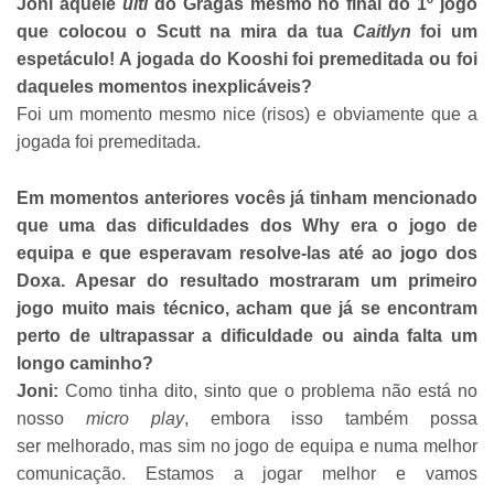
Joni aquele
ulti
do Gragas mesmo no final do 1º jogo
que colocou o Scutt na mira da tua
Caitlyn
foi um
espetáculo! A jogada do Kooshi foi premeditada ou foi
daqueles momentos inexplicáveis?
Foi um momento mesmo nice (risos) e obviamente que a
jogada foi premeditada.
Em momentos anteriores vocês já tinham mencionado
que uma das dificuldades dos Why era o jogo de
equipa e que esperavam resolve-las até ao jogo dos
Doxa. Apesar do resultado mostraram um primeiro
jogo muito mais técnico, acham que já se encontram
perto de ultrapassar a dificuldade ou ainda falta um
longo caminho?​
Joni:
Como tinha dito, sinto que o problema não está no
nosso
micro play
, embora isso também possa
ser melhorado, mas sim no jogo de equipa e numa melhor
comunicação. Estamos a jogar melhor e vamos