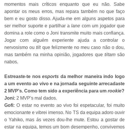
momentos mais críticos enquanto que eu não. Sabe
apontar os meus erros, mas repara também no que faço
bem e eu gosto disso. Ajuda-me em alguns aspetos para
ser melhor suporte e partilhar a
lane
com um jogador que
domina a role como o Joni transmite muito mais confiança.
Jogar com alguém experiente ajuda a controlar o
nervosismo ou
tilt
que felizmente no meu caso não o dou,
mas também na minha opinião, jogadores que
tiltam
são
nabos.
Estreaste-te nos
esports
da melhor maneira indo logo
a um evento ao vivo e na jornada seguinte arrecadaste
2 MVP's. Como tem sido a experiência para um
rookie
?
Joni:
2 MVP's mal dados.
Gofi:
O estar no evento ao vivo foi espetacular, foi muito
emocionante e vibrei imenso. No TS da equipa adoro ouvir
o Yahiko, mas ás vezes dou-lhe mute. Estou a gostar de
estar na equipa, temos um bom desempenho, convivemos