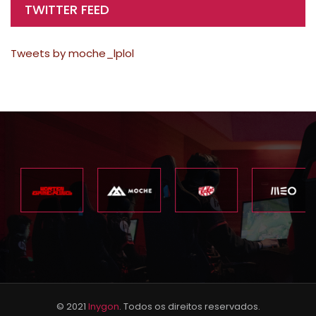
TWITTER FEED
Tweets by moche_lplol
© 2021
Inygon
. Todos os direitos reservados.