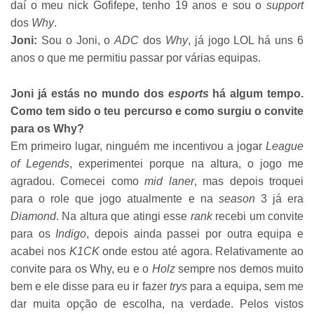
daí o meu nick Gofifepe, tenho 19 anos e sou o
support
dos
Why
.
Joni:
Sou o Joni, o
ADC
dos
Why
, já jogo LOL há uns 6
anos o que me permitiu passar por várias equipas.
Joni já estás no mundo dos
esports
há algum tempo.
Como tem sido o teu percurso e como surgiu o convite
para os Why?
Em primeiro lugar, ninguém me incentivou a jogar
League
of Legends
, experimentei porque na altura, o jogo me
agradou. Comecei como
mid laner
, mas depois troquei
para o role que jogo atualmente e na
season
3 já era
Diamond
. Na altura que atingi esse
rank
recebi um convite
para os
Indigo
, depois ainda passei por outra equipa e
acabei nos
K1CK
onde estou até agora. Relativamente ao
convite para os Why, eu e o
Holz
sempre nos demos muito
bem e ele disse para eu ir fazer
trys
para a equipa, sem me
dar muita opção de escolha, na verdade. Pelos vistos