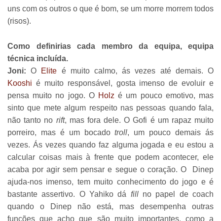
uns com os outros o que é bom, se um morre morrem todos
(risos).
Como definirias cada membro da equipa, equipa
técnica incluída.
Joni:
O
Elite
é muito calmo, ás vezes até demais. O
Kooshi
é muito responsável, gosta imenso de evoluir e
pensa muito no jogo. O
Holz
é um pouco emotivo, mas
sinto que mete algum respeito nas pessoas quando fala,
não tanto no
rift
, mas fora dele. O Gofi é um rapaz muito
porreiro, mas é um bocado
troll
, um pouco demais ás
vezes. Ás vezes quando faz alguma jogada e eu estou a
calcular coisas mais à frente que podem acontecer, ele
acaba por agir sem pensar e segue o coração. O Dinep
ajuda-nos imenso, tem muito conhecimento do jogo e é
bastante assertivo. O Yahiko dá
fill
no papel de coach
quando o Dinep não está, mas desempenha outras
funções que acho que são muito importantes, como a