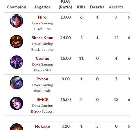
KDA
Champion
Jogador
(Ratio)
Kills
Deaths
Assists
Hiro
13.00
6
1
7
5
Doxa Gaming
Black - Top
Shere Khan
14.00
2
1
12
6
Doxa Gaming
Black - Jungler
Coping
15.00
11
0
4
6
Doxa Gaming
Black - Mid
Pyton
8.00
1
0
7
3
Doxa Gaming
Black - Adc
BMCB
15.00
2
0
13
6
Doxa Gaming
Black - Support
Hokage
0.20
1
5
0
5