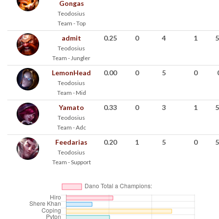
Gongas
Teodosius
Team - Top
admit
0.25
0
4
1
5
Teodosius
Team - Jungler
LemonHead
0.00
0
5
0
Teodosius
Team - Mid
Yamato
0.33
0
3
1
5
Teodosius
Team - Adc
Feedarias
0.20
1
5
0
5
Teodosius
Team - Support