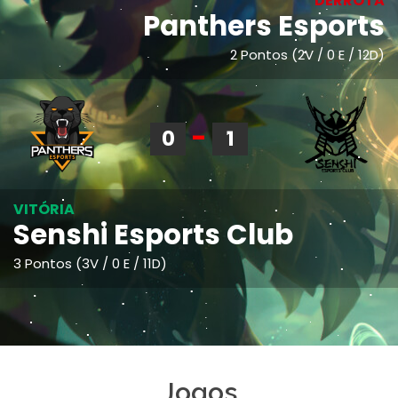
DERROTA
Panthers Esports
2 Pontos (2V / 0 E / 12D)
-
0
1
VITÓRIA
Senshi Esports Club
3 Pontos (3V / 0 E / 11D)
Jogos