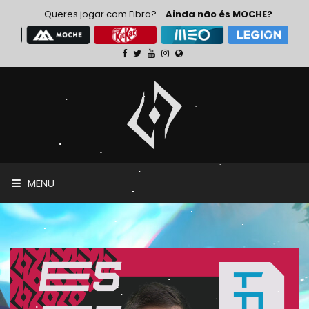
Queres jogar com Fibra?
Ainda não és MOCHE?
MENU