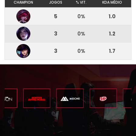
CHAMPION
JOGOS
% VIT.
KDA MÉDIO
5
0%
1.0
3
0%
1.2
3
0%
1.7