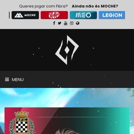
Queres jogar com Fibra?
Ainda não és MOCHE?
MENU