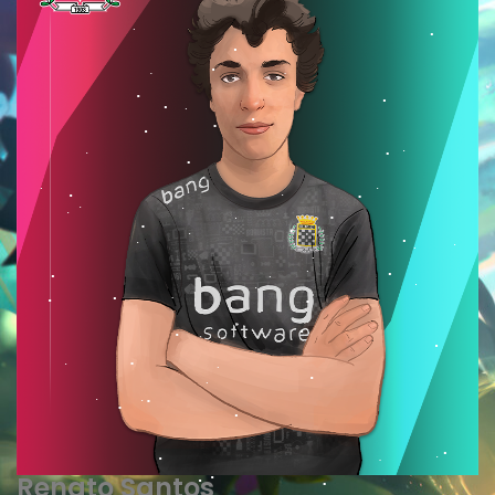
Renato Santos