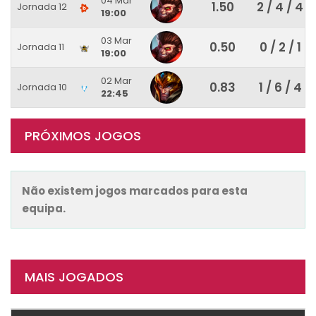
04 Mar
1.50
2 / 4 / 4
Jornada 12
19:00
03 Mar
0.50
0 / 2 / 1
Jornada 11
19:00
02 Mar
0.83
1 / 6 / 4
Jornada 10
22:45
PRÓXIMOS JOGOS
Não existem jogos marcados para esta
equipa.
MAIS JOGADOS