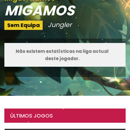
MIGAMOS
Jungler
Sem Equipa
Não existem estatísticas na liga actual
deste jogador.
ÚLTIMOS JOGOS