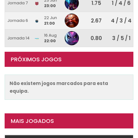
23 Jun
1.75
1 / 4 / 6
Jornada 7
23:00
22 Jun
2.67
4 / 3 / 4
Jornada 6
21:00
16 Aug
0.80
3 / 5 / 1
Jornada 14
22:00
PRÓXIMOS JOGOS
Não existem jogos marcados para esta
equipa.
MAIS JOGADOS