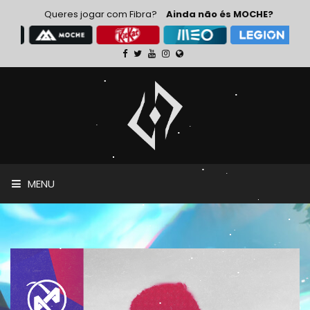
Queres jogar com Fibra?
Ainda não és MOCHE?
MENU