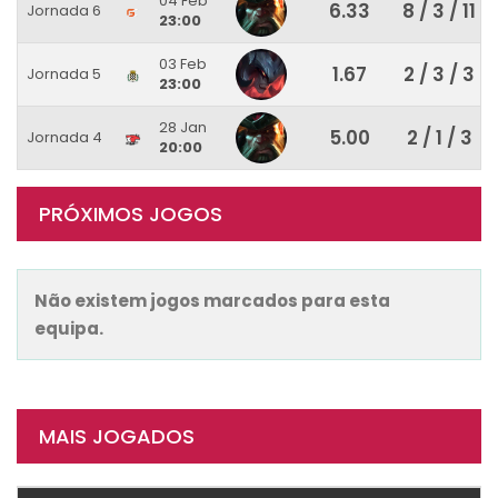
04 Feb
6.33
8 / 3 / 11
Jornada 6
23:00
03 Feb
1.67
2 / 3 / 3
Jornada 5
23:00
28 Jan
5.00
2 / 1 / 3
Jornada 4
20:00
PRÓXIMOS JOGOS
Não existem jogos marcados para esta
equipa.
MAIS JOGADOS