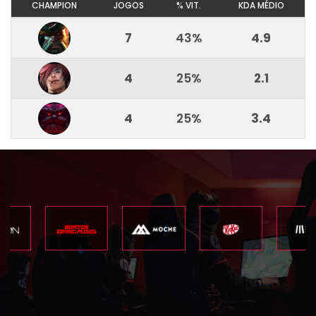
CHAMPION
JOGOS
% VIT.
KDA MÉDIO
7
43%
4.9
4
25%
2.1
4
25%
3.4