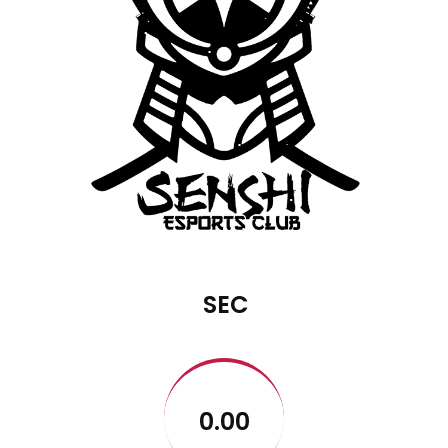
SEC
0.00