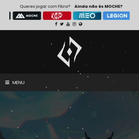
Queres jogar com Fibra?
Ainda não és MOCHE?
MENU