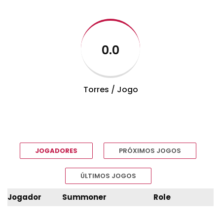
0.0
Torres / Jogo
JOGADORES
PRÓXIMOS JOGOS
ÚLTIMOS JOGOS
Jogador
Summoner
Role