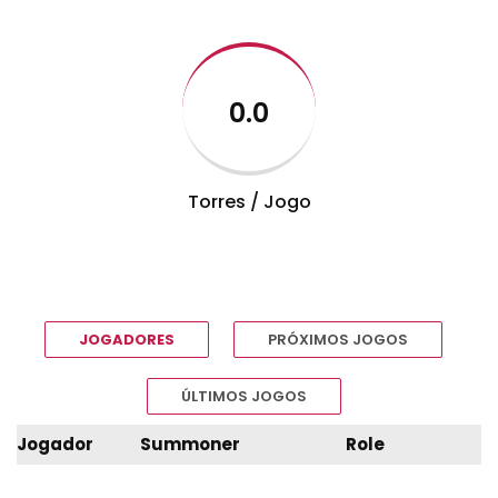
0.0
Torres / Jogo
JOGADORES
PRÓXIMOS JOGOS
ÚLTIMOS JOGOS
Jogador
Summoner
Role