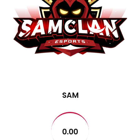
SAM
0.00