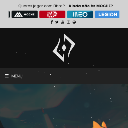
Queres jogar com Fibra?
Ainda não és MOCHE?
MENU