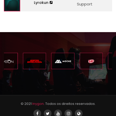
Lyrokun
Support
© 2021
Inygon
. Todos os direitos reservados.