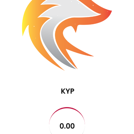
KYP
0.00