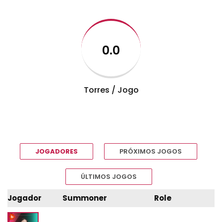
0.0
Torres / Jogo
JOGADORES
PRÓXIMOS JOGOS
ÚLTIMOS JOGOS
Jogador
Summoner
Role